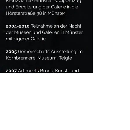
Kreuzviertel/Münster. 2004 Umzug
und Erweiterung der Galerie in die
Hörsterstraße 38 in Münster.
2004-2010
Teilnahme an der Nacht
der Museen und Galerien in Münster
mit eigener Galerie
2005
Gemeinschafts Ausstellung im
Kornbrennerei Museum, Telgte
2007
Art meets Brock, Kunst- und
Kultur-Wochenende auf Haus Brock
mit Gregor Steinhoff, Arnulf Rahm und
Christoph Paning
2008-2010
Laufende Ausstellungen,
z. B. bei Ventana/Münster.
Seit
2011
ständige Vertretung durch
die Galerie Terbeck in Coesfeld.